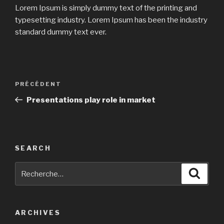
Lorem Ipsum is simply dummy text of the printing and
typesetting industry. Lorem Ipsum has been the industry
standard dummy text ever.
Navigation
Article
PRÉCÉDENT
de
précédent
Presentations play role in market
l’article
SEARCH
Recherche
Reche
pour
:
ARCHIVES