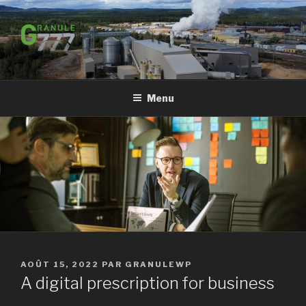
Aller
au
contenu
principal
Menu
PUBLIÉ
AOÛT 15, 2022
PAR
GRANULEWP
LE
A digital prescription for business